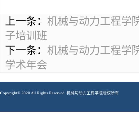
上一条：
机械与动力工程学院
子培训班
下一条：
机械与动力工程学
学术年会
Copyright© 2020 All Rights Reserved. 机械与动力工程学院版权所有