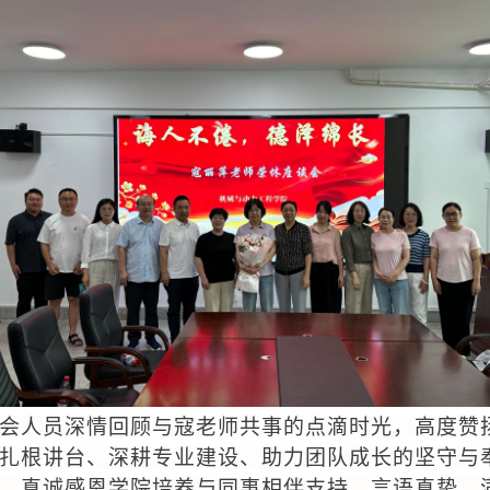
会人员
深情回顾与寇老师共事的
点滴
时光，
高度赞
扎根讲台、深耕专业建设、助力团队成长的坚守与
，
真诚
感恩学院培养与同事相伴支持，言语真挚、