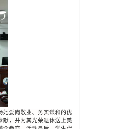
扬
她爱岗敬业、
务实谦和
的优
奉献，
并为其
光荣退休送上美
满含眷恋。活动最后，学生代