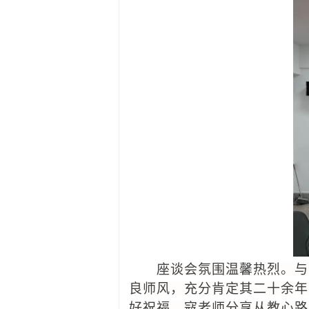
座谈会氛围温馨热烈。与
良
师风
，
充分
肯定其二十余年
好祝福。寇老师
分享从教心路