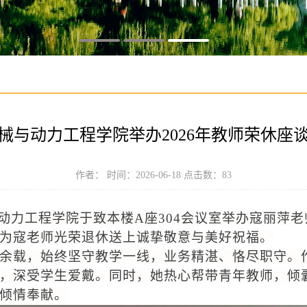
械与动力工程学院举办2026年教师荣休座
作者： 时间：2026-06-18 点击数：
83
动力工程学院于致本楼
A座304会议室
举办寇丽萍老
为寇老师光荣退休送上诚挚敬意与美好祝福
。
余
载，
始终坚守教学一线，业务精湛、恪尽职守。
，
深受学生爱戴。同时
，她热心帮带
青年教师，
倾
倾情奉献
。