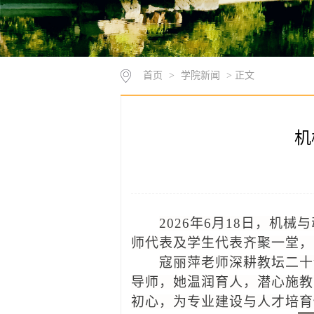
首页
>
学院新闻
> 正文
机
20
26
年
6
月
18
日，机械与
师代表
及学生代表齐聚一堂
，
寇丽萍老师
深耕
教坛
二十
导师，她
温润育人，潜心施教
初心，为专业建设与人才培育