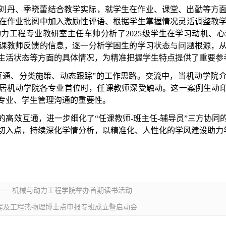
刘丹、季晓蕾结合教学实际，就学生在作业、课堂、出勤等方
在作业批阅中加入激励性评语、根据学生掌握情况灵活调整教
动力工程专业教研室主任车帅分析了
2025级学生在学习动机
课教师反馈的信息，逐一分析学困生的学习状态与问题根源，
生活状态等方面的具体情况，为精准把握学生特点提供了重要参
互通、分类施策、动态跟踪”的工作思路。交流中，当机动学院
率位居机动学院各专业首位时，任课教师深受触动。这一案例生动印
专业、学生管理沟通的重要性。
的高效互通，进一步细化了
“任课教师-班主任-辅导员”三方协
切入点，持续深化学情分析，以精准化、人性化的学风建设助力
人——机械与动力工程学院举办首期读书活动
程及工程热物理博士点申报专班成立暨启动会